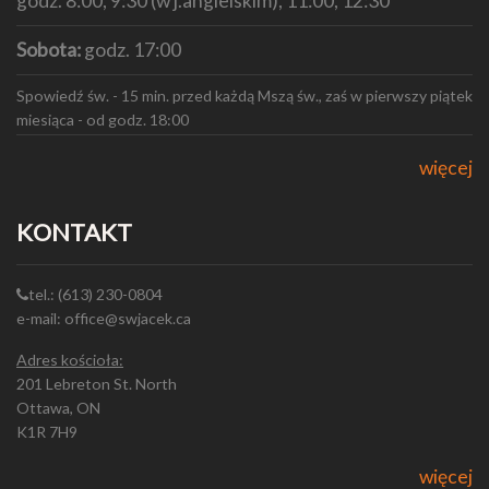
godz. 8:00, 9:30 (w j.angielskim), 11:00, 12:30
Sobota:
godz. 17:00
Spowiedź św. - 15 min. przed każdą Mszą św., zaś w pierwszy piątek
miesiąca - od godz. 18:00
więcej
KONTAKT
tel.: (613) 230-0804
e-mail: office@swjacek.ca
Adres kościoła:
201 Lebreton St. North
Ottawa, ON
K1R 7H9
więcej