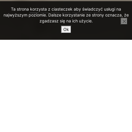
Ta strona korzysta z ciasteczek aby świadczyć usługi na
najwyższym poziomie. Dalsze korzystanie ze strony oznacza, że
zgadzasz się na ich użycie.
Ok
Witamy na stronie
internetowej Parafii Świętego
Jacka Odrowąża w Ottawie!
Bardzo cieszymy się, że odwiedzasz
naszą stronę parafialną!!
Serdecznie zapraszamy na